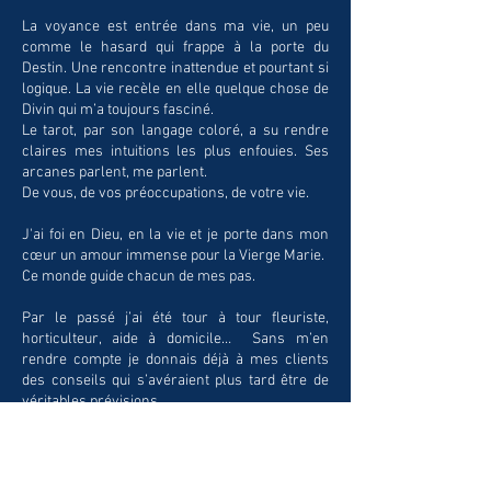
La voyance est entrée dans ma vie, un peu
comme le hasard qui frappe à la porte du
Destin. Une rencontre inattendue et pourtant si
logique. La vie recèle en elle quelque chose de
Divin qui m’a toujours fasciné.
Le tarot, par son langage coloré, a su rendre
claires mes intuitions les plus enfouies. Ses
arcanes parlent, me parlent.
De vous, de vos préoccupations, de votre vie.
J'ai foi en Dieu, en la vie et je porte dans mon
cœur un amour immense pour la Vierge Marie.
Ce monde guide chacun de mes pas.
Par le passé j’ai été tour à tour fleuriste,
horticulteur, aide à domicile… Sans m’en
rendre compte je donnais déjà à mes clients
des conseils qui s’avéraient plus tard être de
véritables prévisions.
J’ai toujours eu en moi l’amour du vivant et de
l'Humain. J’accueille chaque consultation
comme une aide.